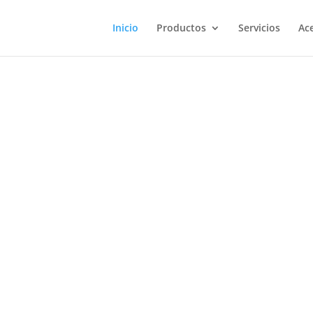
Inicio
Productos
Servicios
Ac
n en Sistemas de Bo
Flotante