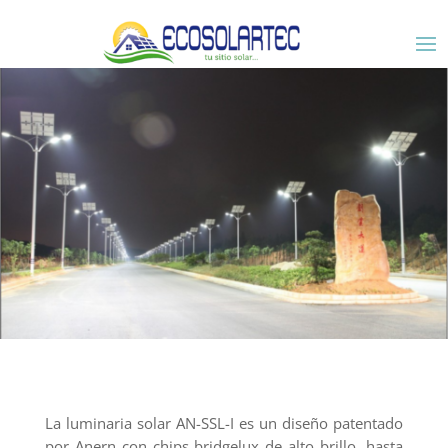
La luminaria solar AN-SSL-I es un diseño patentado
por Anern con chips bridgelux de alto brillo, hasta